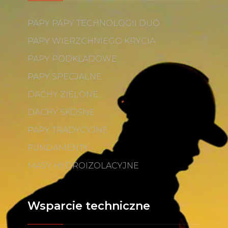
PAPY PAPY TECHNOLOGII DUO
PAPY WIERZCHNIEGO KRYCIA
PAPY PODKŁADOWE
PAPY SPECJALNE
DACHY ZIELONE
DACHY SKOŚNE
PAPY TRADYCYJNE
FUNDAMENTY
MASY HYDROIZOLACYJNE
Wsparcie techniczne