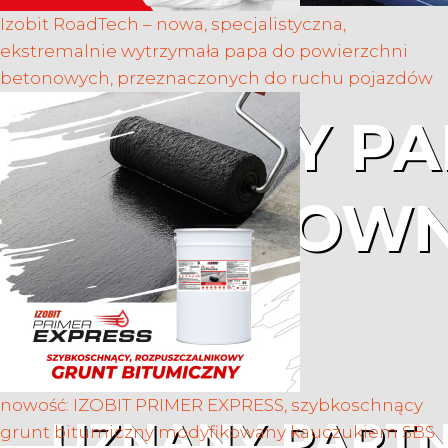
Izobit RoadTech – nowa, specjalistyczna,
ekstremalnie wytrzymała papa do powierzchni
betonowych, przeznaczonych do ruchu pojazdów
UZNANY PA
W BUDOWN
nowość: IZOBIT PRIMER EXPRESS, szybkoschnący
UZNANY PART
grunt bitumiczny modyfikowany kauczukiem SBS