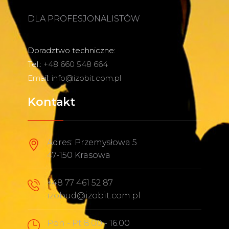
DLA PROFESJONALISTÓW
Doradztwo techniczne:
Tel.:
+48 660 548 664
Email:
info@izobit.com.pl
Kontakt
Adres: Przemysłowa 5
47-150 Krasowa
+48 77 461 52 87
izobud@izobit.com.pl
Pon - Pt 8.00 - 16.00