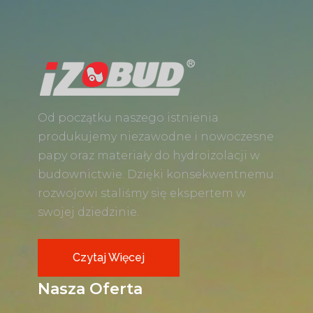
Od początku naszego istnienia
produkujemy niezawodne i nowoczesne
papy oraz materiały do hydroizolacji w
budownictwie. Dzięki konsekwentnemu
rozwojowi staliśmy się ekspertem w
swojej dziedzinie.
Czytaj Więcej
Nasza Oferta