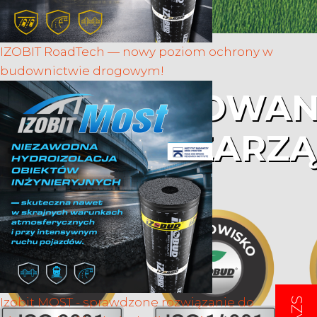
IZOBIT RoadTech — nowy poziom ochrony w
budownictwie drogowym!
ZINTEGROWAN
SYSTEM ZARZ
Izobit MOST - sprawdzone rozwiązanie do