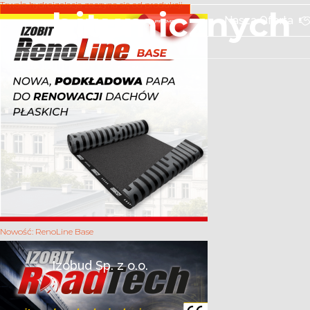
Trwała hydroizolacja zaczyna się od produkcji
bitumicznych
Wsparcie Techniczne
Nasza Oferta
Nowość: RenoLine Base
Izobud Sp. z o.o.