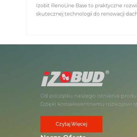
Izobit RenoLine Base to praktyczne rozw
skutecznej technologii do renowacji dac
Od początku naszego istnienia produ
Dzięki konsekwentnemu rozwojowi sta
Czytaj Więcej