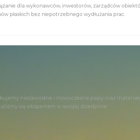
iązanie dla wykonawców, inwestorów, zarządców obiektów
hów płaskich bez niepotrzebnego wydłużania prac.
kujemy niezawodne i nowoczesne papy oraz materiały
liśmy się ekspertem w swojej dziedzinie.