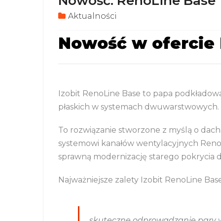
Nowość: RenoLine Base
Aktualności
Nowość w ofercie
Izobit RenoLine Base to papa podkłado
płaskich w systemach dwuwarstwowych.
To rozwiązanie stworzone z myślą o da
systemowi kanałów wentylacyjnych RenoL
sprawną modernizację starego pokrycia
Najważniejsze zalety Izobit RenoLine Base
skuteczne odprowadzanie pary wo