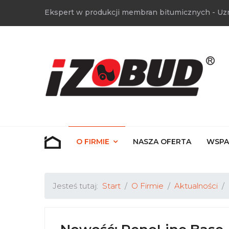
Ekspert w produkcji membran bitumicznych - Uz
O FIRMIE
NASZA OFERTA
WSPA
Jesteś tutaj:
Start
O Firmie
Aktualności