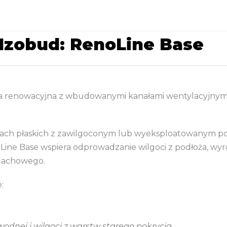
 Izobud: RenoLine Base
wa renowacyjna z wbudowanymi kanałami wentylacyjnym
chach płaskich z zawilgoconym lub wyeksploatowanym p
ine Base wspiera odprowadzanie wilgoci z podłoża, wyr
 dachowego.
:
dnej i wilgoci z warstw starego pokrycia