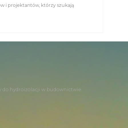
 i projektantów, którzy szukają
 do hydroizolacji w budownictwie.