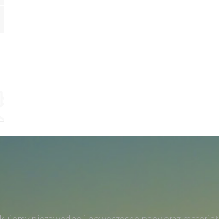
kujemy niezawodne i nowoczesne papy oraz materiały