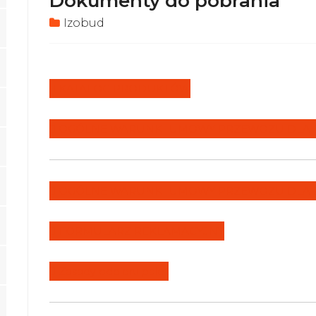
Dokumenty do pobrania
Izobud
KATALOG PRODUKTÓW
OGÓLNE WARUNKI UMOWY PRZEWOZU DLA
OGÓLNE WARUNKI UMOWY PRZEWOZU DLA
FORMULARZ REKLAMACYJNY
Zasady odbioru palet