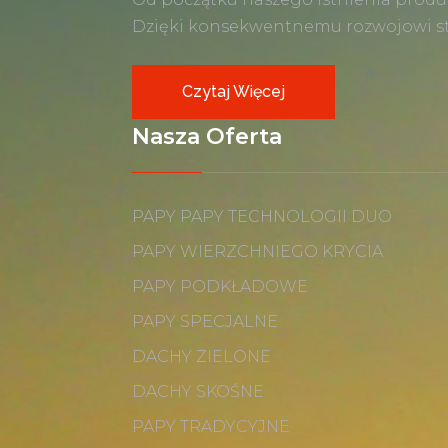
Dzięki konsekwentnemu rozwojowi sta
Czytaj Więcej
Nasza Oferta
PAPY PAPY TECHNOLOGII DUO
PAPY WIERZCHNIEGO KRYCIA
PAPY PODKŁADOWE
PAPY SPECJALNE
DACHY ZIELONE
DACHY SKOŚNE
PAPY TRADYCYJNE