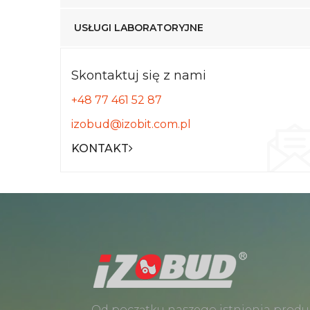
USŁUGI LABORATORYJNE
Skontaktuj się z nami
+48 77 461 52 87
izobud@izobit.com.pl
KONTAKT
Od początku naszego istnienia produ