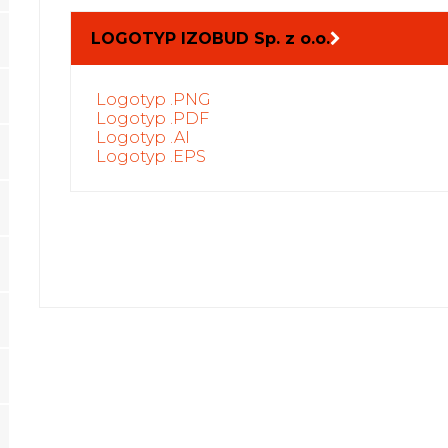
LOGOTYP IZOBUD Sp. z o.o.
Logotyp .PNG
Logotyp .PDF
Logotyp .AI
Logotyp .EPS