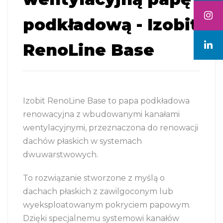
podkładową - Izobit
RenoLine Base
Izobit RenoLine Base to papa podkładowa
renowacyjna z wbudowanymi kanałami
wentylacyjnymi, przeznaczona do renowacji
dachów płaskich w systemach
dwuwarstwowych.
To rozwiązanie stworzone z myślą o
dachach płaskich z zawilgoconym lub
wyeksploatowanym pokryciem papowym.
Dzięki specjalnemu systemowi kanałów