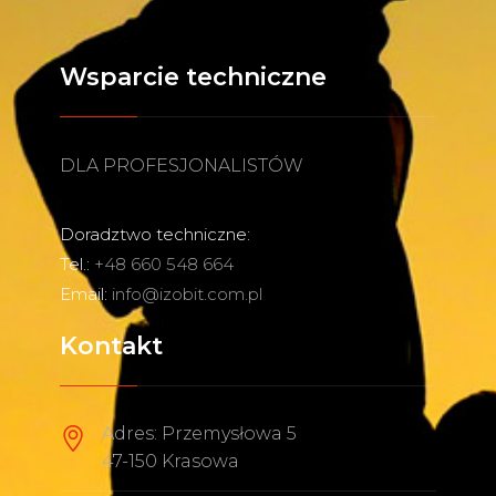
Wsparcie techniczne
DLA PROFESJONALISTÓW
Doradztwo techniczne:
Tel.:
+48 660 548 664
Email:
info@izobit.com.pl
Kontakt
Adres: Przemysłowa 5
47-150 Krasowa