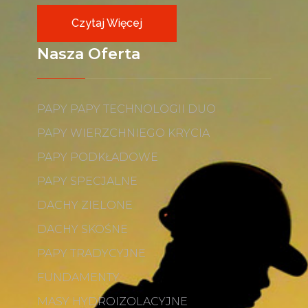
Czytaj Więcej
Nasza Oferta
PAPY PAPY TECHNOLOGII DUO
PAPY WIERZCHNIEGO KRYCIA
PAPY PODKŁADOWE
PAPY SPECJALNE
DACHY ZIELONE
DACHY SKOŚNE
PAPY TRADYCYJNE
FUNDAMENTY
MASY HYDROIZOLACYJNE