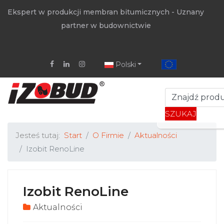
Ekspert w produkcji membran bitumicznych - Uznany
partner w budownictwie
Polski
SZUKAJ
Jesteś tutaj:
Start
O Firmie
Aktualności
Izobit RenoLine
Izobit RenoLine
Aktualności