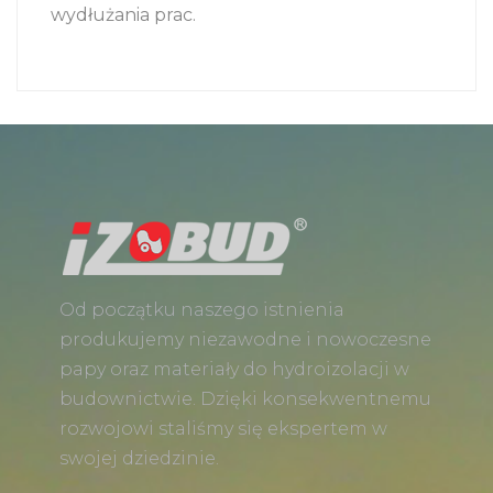
wydłużania prac.
Od początku naszego istnienia
produkujemy niezawodne i nowoczesne
papy oraz materiały do hydroizolacji w
budownictwie. Dzięki konsekwentnemu
rozwojowi staliśmy się ekspertem w
swojej dziedzinie.