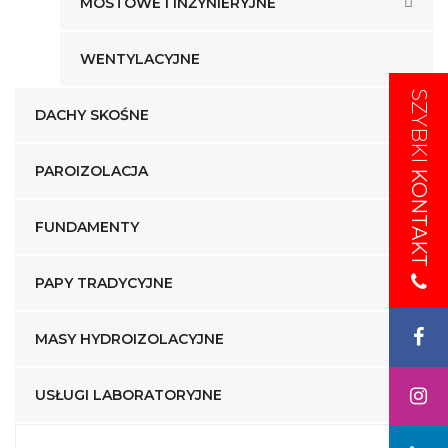
MOSTOWE I INŻYNIERYJNE
WENTYLACYJNE
SZYBKI
SZYBKI
DACHY SKOŚNE
PAROIZOLACJA
KONTAKT
KONTAKT
FUNDAMENTY
PAPY TRADYCYJNE
MASY HYDROIZOLACYJNE
USŁUGI LABORATORYJNE