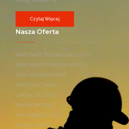
swojej dziedzinie.
Czytaj Więcej
Nasza Oferta
PAPY PAPY TECHNOLOGII DUO
PAPY WIERZCHNIEGO KRYCIA
PAPY PODKŁADOWE
PAPY SPECJALNE
DACHY ZIELONE
DACHY SKOŚNE
PAPY TRADYCYJNE
FUNDAMENTY