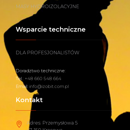
MASY HYDROIZOLACYJNE
Wsparcie techniczne
DLA PROFESJONALISTÓW
Doradztwo techniczne:
Tel.:
+48 660 548 664
Email:
info@izobit.com.pl
Kontakt
Adres: Przemysłowa 5