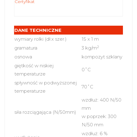
Certyfikat
DANE TECHNICZNE
wymiary rolki (dł.x szer.)
15 x 1 m
2
gramatura
3 kg/m
osnowa
kompozyt szklany
giętkość w niskiej
0˚C
temperaturze
spływność w podwyższonej
70˚C
temperaturze
wzdłuż: 400 N/50
mm
siła rozciągająca (N/50mm)
w poprzek: 300
N/50 mm
wzdłuż: 6 %