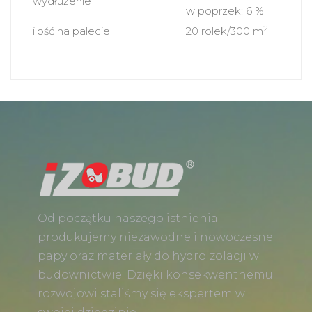
wydłużenie
w poprzek: 6 %
2
ilość na palecie
20 rolek/300 m
Od początku naszego istnienia
produkujemy niezawodne i nowoczesne
papy oraz materiały do hydroizolacji w
budownictwie. Dzięki konsekwentnemu
rozwojowi staliśmy się ekspertem w