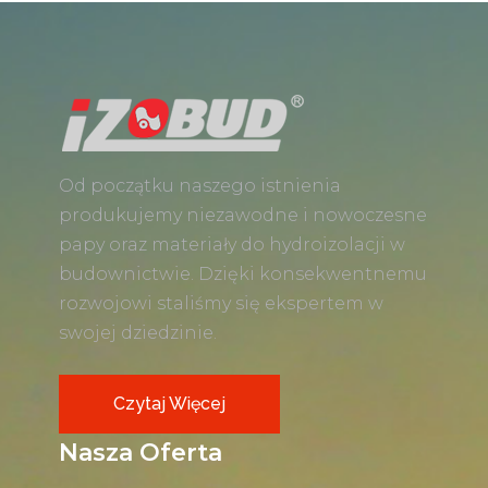
Od początku naszego istnienia
produkujemy niezawodne i nowoczesne
papy oraz materiały do hydroizolacji w
budownictwie. Dzięki konsekwentnemu
rozwojowi staliśmy się ekspertem w
swojej dziedzinie.
Czytaj Więcej
Nasza Oferta