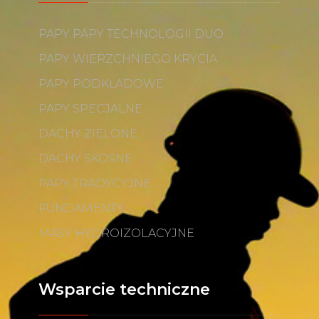
PAPY PAPY TECHNOLOGII DUO
PAPY WIERZCHNIEGO KRYCIA
PAPY PODKŁADOWE
PAPY SPECJALNE
DACHY ZIELONE
DACHY SKOŚNE
PAPY TRADYCYJNE
FUNDAMENTY
MASY HYDROIZOLACYJNE
Wsparcie techniczne