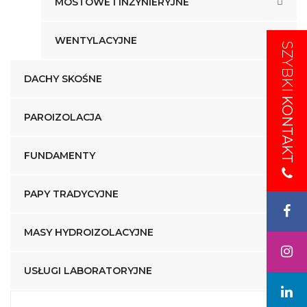
MOSTOWE I INŻYNIERYJNE
WENTYLACYJNE
SZYBKI
SZYBKI
DACHY SKOŚNE
KONTAKT
KONTAKT
PAROIZOLACJA
FUNDAMENTY
PAPY TRADYCYJNE
MASY HYDROIZOLACYJNE
USŁUGI LABORATORYJNE