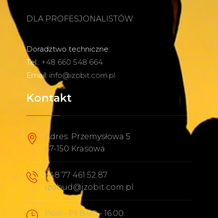
DLA PROFESJONALISTÓW
Doradztwo techniczne:
Tel.:
+48 660 548 664
Email:
info@izobit.com.pl
Kontakt
Adres: Przemysłowa 5
47-150 Krasowa
+48 77 461 52 87
izobud@izobit.com.pl
Pon - Pt 8.00 - 16.00