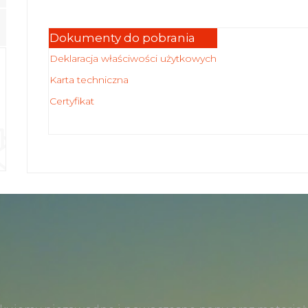
Dokumenty do pobrania
Deklaracja właściwości użytkowych
Karta techniczna
Certyfikat