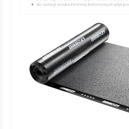
do izolacji wodochronnej betonowych płyt