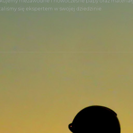
kujemy niezawodne i nowoczesne papy oraz materiały
liśmy się ekspertem w swojej dziedzinie.