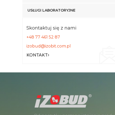
USŁUGI LABORATORYJNE
Skontaktuj się z nami
+48 77 461 52 87
izobud@izobit.com.pl
KONTAKT