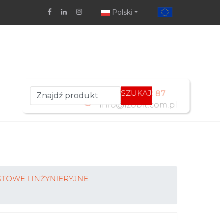
Polski
SZUKAJ
+48 77 461 52 87
info@izobit.com.pl
TOWE I INŻYNIERYJNE