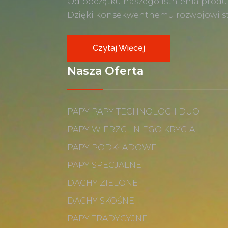
Od początku naszego istnienia produ
Dzięki konsekwentnemu rozwojowi sta
Czytaj Więcej
Nasza Oferta
PAPY PAPY TECHNOLOGII DUO
PAPY WIERZCHNIEGO KRYCIA
PAPY PODKŁADOWE
PAPY SPECJALNE
DACHY ZIELONE
DACHY SKOŚNE
PAPY TRADYCYJNE