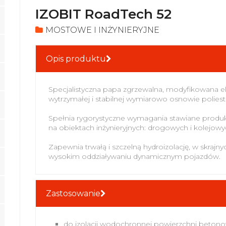
IZOBIT RoadTech 52
MOSTOWE I INŻYNIERYJNE
Opis produktu
Specjalistyczna papa zgrzewalna, modyfikowana 
wytrzymałej i stabilnej wymiarowo osnowie poliest
Spełnia rygorystyczne wymagania stawiane produk
na obiektach inżynieryjnych: drogowych i kolejowy
Zapewnia trwałą i szczelną hydroizolację, w skraj
wysokim oddziaływaniu dynamicznym pojazdów.
Zastosowanie
do izolacji wodochronnej powierzchni beto