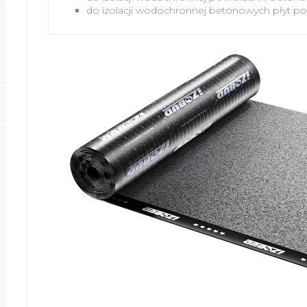
do izolacji wodochronnej betonowych płyt