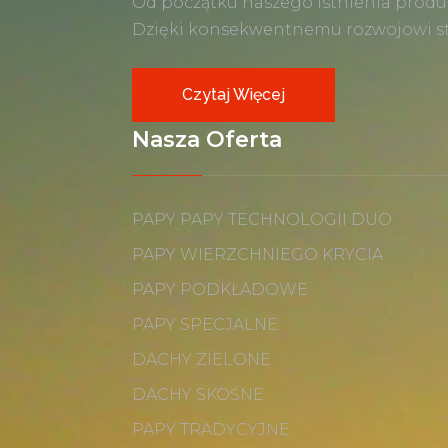
Od początku naszego istnienia produ
Dzięki konsekwentnemu rozwojowi sta
Czytaj Więcej
Nasza Oferta
PAPY PAPY TECHNOLOGII DUO
PAPY WIERZCHNIEGO KRYCIA
PAPY PODKŁADOWE
PAPY SPECJALNE
DACHY ZIELONE
DACHY SKOŚNE
PAPY TRADYCYJNE