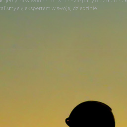
kujemy niezawodne i nowoczesne papy oraz materiały
liśmy się ekspertem w swojej dziedzinie.