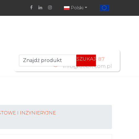
Polski
SZUKAJ
+48 77 461 52 87
info@izobit.com.pl
TOWE I INŻYNIERYJNE