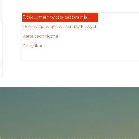
Dokumenty do pobrania
Deklaracja właściwości użytkowych
Karta techniczna
Certyfikat