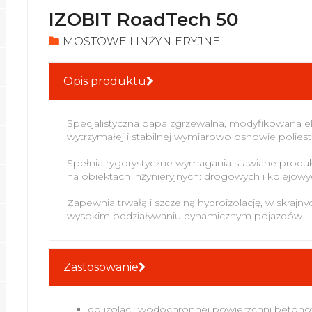
IZOBIT RoadTech 50
MOSTOWE I INŻYNIERYJNE
Opis produktu
Specjalistyczna papa zgrzewalna, modyfikowana 
wytrzymałej i stabilnej wymiarowo osnowie poliest
Spełnia rygorystyczne wymagania stawiane produk
na obiektach inżynieryjnych: drogowych i kolejowy
Zapewnia trwałą i szczelną hydroizolację, w skraj
wysokim oddziaływaniu dynamicznym pojazdów.
Zastosowanie
do izolacji wodochronnej powierzchni beto