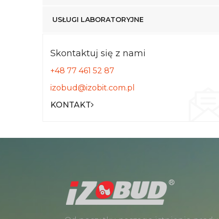
USŁUGI LABORATORYJNE
Skontaktuj się z nami
+48 77 461 52 87
izobud@izobit.com.pl
KONTAKT