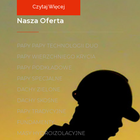
Czytaj Więcej
Nasza Oferta
PAPY PAPY TECHNOLOGII DUO
PAPY WIERZCHNIEGO KRYCIA
PAPY PODKŁADOWE
PAPY SPECJALNE
DACHY ZIELONE
DACHY SKOŚNE
PAPY TRADYCYJNE
FUNDAMENTY
MASY HYDROIZOLACYJNE