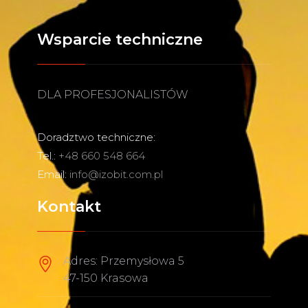
Wsparcie techniczne
DLA PROFESJONALISTÓW
Doradztwo techniczne:
Tel.:
+48 660 548 664
Email:
info@izobit.com.pl
Kontakt
Adres: Przemysłowa 5
47-150 Krasowa