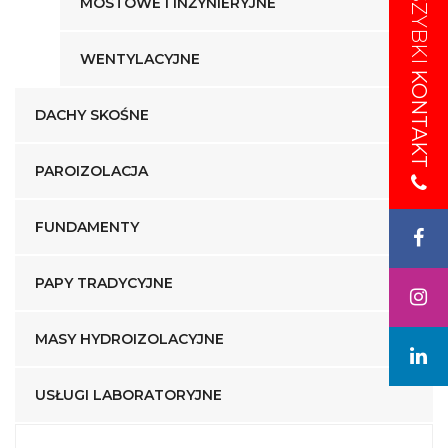
SZYBKI
SZYBKI
MOSTOWE I INŻYNIERYJNE
WENTYLACYJNE
KONTAKT
KONTAKT
DACHY SKOŚNE
PAROIZOLACJA
FUNDAMENTY
PAPY TRADYCYJNE
MASY HYDROIZOLACYJNE
USŁUGI LABORATORYJNE