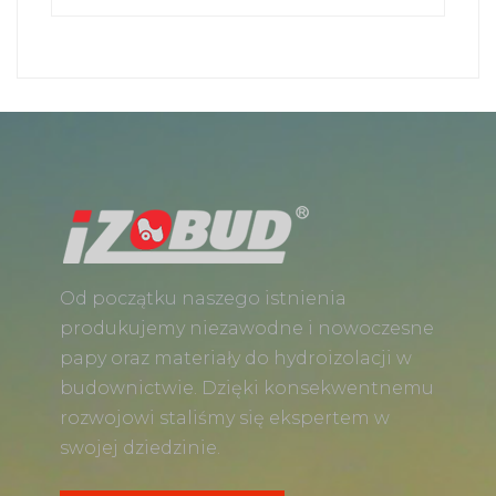
Od początku naszego istnienia
produkujemy niezawodne i nowoczesne
papy oraz materiały do hydroizolacji w
budownictwie. Dzięki konsekwentnemu
rozwojowi staliśmy się ekspertem w
swojej dziedzinie.