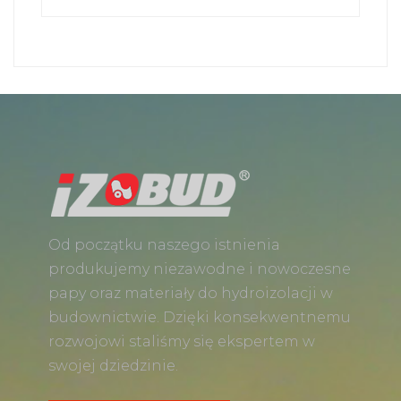
Od początku naszego istnienia
produkujemy niezawodne i nowoczesne
papy oraz materiały do hydroizolacji w
budownictwie. Dzięki konsekwentnemu
rozwojowi staliśmy się ekspertem w
swojej dziedzinie.