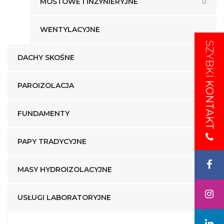
MOSTOWE I INŻYNIERYJNE
WENTYLACYJNE
SZYBKI
SZYBKI
DACHY SKOŚNE
KONTAKT
KONTAKT
PAROIZOLACJA
FUNDAMENTY
PAPY TRADYCYJNE
MASY HYDROIZOLACYJNE
USŁUGI LABORATORYJNE