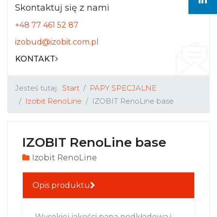
Skontaktuj się z nami
+48 77 461 52 87
izobud@izobit.com.pl
KONTAKT
Jesteś tutaj:
Start
PAPY SPECJALNE
Izobit RenoLine
IZOBIT RenoLine base
IZOBIT RenoLine base
Izobit RenoLine
Opis produktu
Wysokiej jakości papa podkładowa i