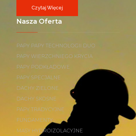
Czytaj Więcej
Nasza Oferta
PAPY PAPY TECHNOLOGII DUO
PAPY WIERZCHNIEGO KRYCIA
PAPY PODKŁADOWE
PAPY SPECJALNE
DACHY ZIELONE
DACHY SKOŚNE
PAPY TRADYCYJNE
FUNDAMENTY
MASY HYDROIZOLACYJNE