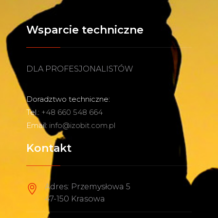
Wsparcie techniczne
DLA PROFESJONALISTÓW
Doradztwo techniczne:
Tel.:
+48 660 548 664
Email:
info@izobit.com.pl
Kontakt
Adres: Przemysłowa 5
47-150 Krasowa