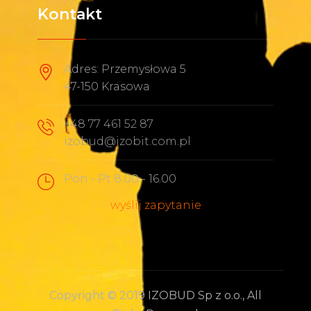
Kontakt
Adres: Przemysłowa 5
47-150 Krasowa
+48 77 461 52 87
izobud@izobit.com.pl
Pon - Pt 8.00 - 16.00
wyślij zapytanie
Copyright © 2019 IZOBUD Sp z o.o., All