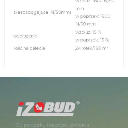
wzdłuż: 1800 N/50
mm
siła rozciągająca (N/50mm)
w poprzek: 1800
N/50 mm
wzdłuż: 15 %
wydłużenie
w poprzek: 15 %
2
ilość na palecie
24 rolek/180 m
Od początku naszego istnienia