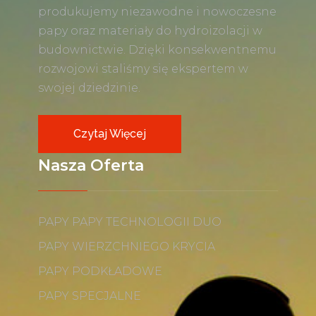
produkujemy niezawodne i nowoczesne
papy oraz materiały do hydroizolacji w
budownictwie. Dzięki konsekwentnemu
rozwojowi staliśmy się ekspertem w
swojej dziedzinie.
Czytaj Więcej
Nasza Oferta
PAPY PAPY TECHNOLOGII DUO
PAPY WIERZCHNIEGO KRYCIA
PAPY PODKŁADOWE
PAPY SPECJALNE