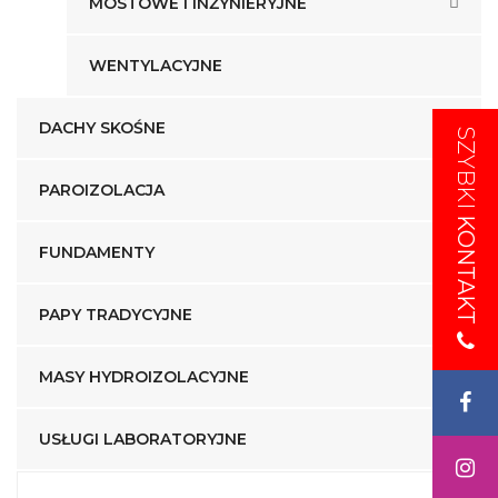
MOSTOWE I INŻYNIERYJNE
WENTYLACYJNE
DACHY SKOŚNE
SZYBKI
SZYBKI
PAROIZOLACJA
KONTAKT
KONTAKT
FUNDAMENTY
PAPY TRADYCYJNE
MASY HYDROIZOLACYJNE
USŁUGI LABORATORYJNE