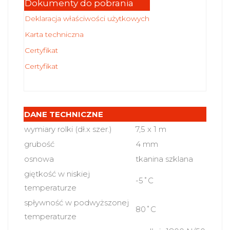
Dokumenty do pobrania
Deklaracja właściwości użytkowych
Karta techniczna
Certyfikat
Certyfikat
DANE TECHNICZNE
wymiary rolki (dł.x szer.)
7,5 x 1 m
grubość
4 mm
osnowa
tkanina szklana
giętkość w niskiej
-5˚C
temperaturze
spływność w podwyższonej
80˚C
temperaturze