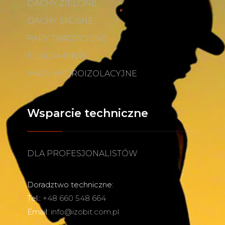
DACHY ZIELONE
DACHY SKOŚNE
PAPY TRADYCYJNE
FUNDAMENTY
MASY HYDROIZOLACYJNE
Wsparcie techniczne
DLA PROFESJONALISTÓW
Doradztwo techniczne:
Tel.:
+48 660 548 664
Email:
info@izobit.com.pl