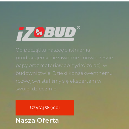
Od początku naszego istnienia
produkujemy niezawodne i nowoczesne
papy oraz materiały do hydroizolacji w
budownictwie. Dzięki konsekwentnemu
rozwojowi staliśmy się ekspertem w
swojej dziedzinie.
Czytaj Więcej
Nasza Oferta