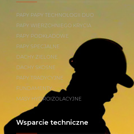
PAPY PAPY TECHNOLOGII DUO
PAPY WIERZCHNIEGO KRYCIA
PAPY PODKŁADOWE
PAPY SPECJALNE
DACHY ZIELONE
DACHY SKOŚNE
PAPY TRADYCYJNE
FUNDAMENTY
MASY HYDROIZOLACYJNE
Wsparcie techniczne