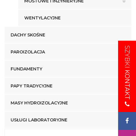
MOSTOWE I INŻYNIERYJNE
WENTYLACYJNE
DACHY SKOŚNE
SZYBKI
SZYBKI
PAROIZOLACJA
FUNDAMENTY
KONTAKT
KONTAKT
PAPY TRADYCYJNE
MASY HYDROIZOLACYJNE
USŁUGI LABORATORYJNE