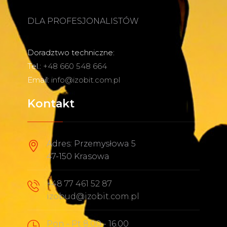
DLA PROFESJONALISTÓW
Doradztwo techniczne:
Tel.:
+48 660 548 664
Email:
info@izobit.com.pl
Kontakt
Adres: Przemysłowa 5
47-150 Krasowa
+48 77 461 52 87
izobud@izobit.com.pl
Pon - Pt 8.00 - 16.00