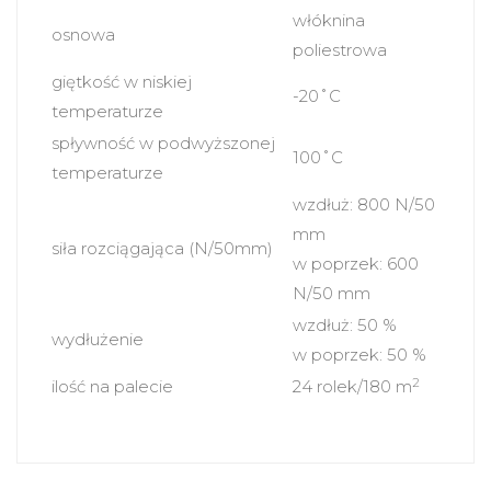
włóknina
osnowa
poliestrowa
giętkość w niskiej
-20˚C
temperaturze
spływność w podwyższonej
100˚C
temperaturze
wzdłuż: 800 N/50
mm
siła rozciągająca (N/50mm)
w poprzek: 600
N/50 mm
wzdłuż: 50 %
wydłużenie
w poprzek: 50 %
2
ilość na palecie
24 rolek/180 m