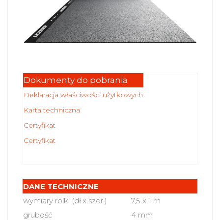
Dokumenty do pobrania
Deklaracja właściwości użytkowych
Karta techniczna
Certyfikat
Certyfikat
DANE TECHNICZNE
wymiary rolki (dł.x szer.)
7,5 x 1 m
grubość
4 mm