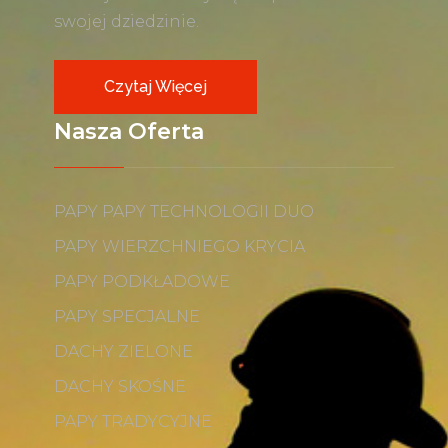
swojej dziedzinie.
Czytaj Więcej
Nasza Oferta
PAPY PAPY TECHNOLOGII DUO
PAPY WIERZCHNIEGO KRYCIA
PAPY PODKŁADOWE
PAPY SPECJALNE
DACHY ZIELONE
DACHY SKOŚNE
PAPY TRADYCYJNE