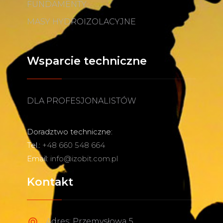
FUNDAMENTY
MASY HYDROIZOLACYJNE
Wsparcie techniczne
DLA PROFESJONALISTÓW
Doradztwo techniczne:
Tel.:
+48 660 548 664
Email:
info@izobit.com.pl
Kontakt
Adres: Przemysłowa 5