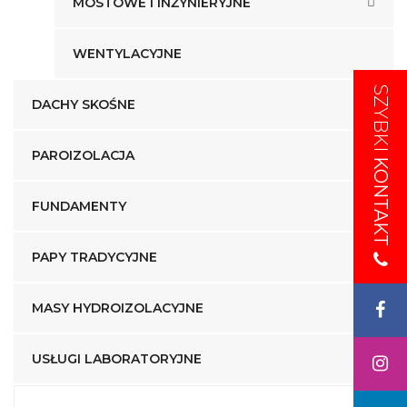
MOSTOWE I INŻYNIERYJNE
WENTYLACYJNE
SZYBKI
SZYBKI
DACHY SKOŚNE
PAROIZOLACJA
KONTAKT
KONTAKT
FUNDAMENTY
PAPY TRADYCYJNE
MASY HYDROIZOLACYJNE
USŁUGI LABORATORYJNE