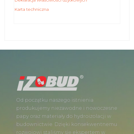
Karta techniczna
Od początku naszego istnienia
produkujemy niezawodne i nowoczesne
papy oraz materiały do hydroizolacji w
budownictwie. Dzięki konsekwentnemu
rozwojowi staliśmy się ekspertem w